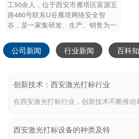
工50余人，位于西安市雁塔区富源五
路480号联东U谷雁塔网络安全智
谷，是一家集研发、生产、销售为一
体的公司。公司已通过IS09001质量
管理体系认证与GJB9001C国军标质
公司新闻
行业新闻
百科
量管理体系认证。依托自有研发迭代
能力、成熟定制化服务及国军标体系
资质，公司长期服务多家…
创新技术：西安激光打标行业
的未来路向
在西安激光打标行业，创新技术不断推动
向。从过去到现在，这个领域一直在探索
求更..、更..的处理方法。随着技术的不
西安激光打标设备的种类及特
展，我们对未来的展望也变得更加清晰。激光