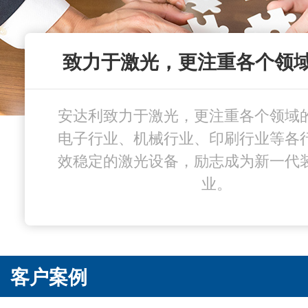
致力于激光，更注重各个领
致力于激光，更注重各个领
技术团队俯身耕耘，好品质
技术团队俯身耕耘，好品质
产品性能稳定，打造行业
打造高速精密产品品
安达利致力于激光，更注重各个领域
安达利致力于激光，更注重各个领域
多年来，安达利数十名专业技术人员
满足多种加工需求；自主设计龙门式
安达利切割机，拥有高超的光束质量
多年来，安达利数十名专业技术人员
电子行业、机械行业、印刷行业等各
更精细高速运转，加速度1.0G，空
电子行业、机械行业、印刷行业等各
床身，经高温热、时效处理，确保高
更新技术，致力打造"稳定""快速"
更新技术，致力打造"稳定""快速"
效稳定的激光设备，励志成为新一代
效稳定的激光设备，励志成为新一代
每件产品所有细节要求高，只为打造
稳性和设备的可靠性；重要部件采用
每件产品所有细节要求高，只为打造
100m/min机器性能稳定，关键部
精工、细致的产品，纯熟的技艺体现
精工、细致的产品，纯熟的技艺体现
口元件，每道工序经严格的标准检
达10万小时
业。
业。
计之上，获业内好评无数
计之上，获业内好评无数
关，质量有保证。
客户案例