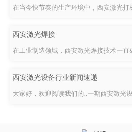
点分析
在当今快节奏的生产环境中，西安激光打
化和..性备受关注。这些设备种类繁多，
处。首先，我们不得不提到固体激光打标
西安激光焊接
于功耗低、维护简单而备受欢迎。其能够对各
在工业制造领域，西安激光焊接技术一直处
技术通过高能激光束瞬间加热工件表面，
熔化、冷却和固化，从而实现焊接效果。
西安激光设备行业新闻速递
接触、精密控制、..率等优点，适用于各种金
大家好，欢迎阅读我们的..一期西安激光
递。近日，西安激光设备市场迎来了一波
让我们一起来看看吧！首先，近期市场上
激光设备品牌，它们以创新设计和..性能著称