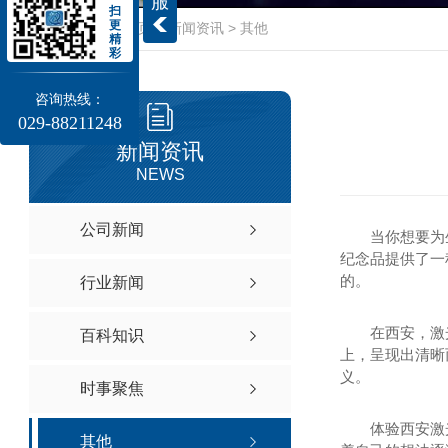
服
扫
更
当前位置：
首页
>
新闻资讯
>
其他
精
彩
咨询热线：
029-88211248
新闻资讯
NEWS
公司新闻
当你想要为
纪念品提供了一
的。
行业新闻
在西安，激
百科知识
上，呈现出清晰
义。
时事聚焦
体验西安激
其他